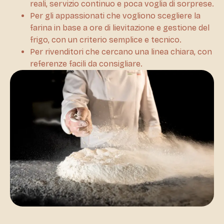
reali, servizio continuo e poca voglia di sorprese.
Per gli appassionati che vogliono scegliere la
farina in base a ore di lievitazione e gestione del
frigo, con un criterio semplice e tecnico.
Per rivenditori che cercano una linea chiara, con
referenze facili da consigliare.